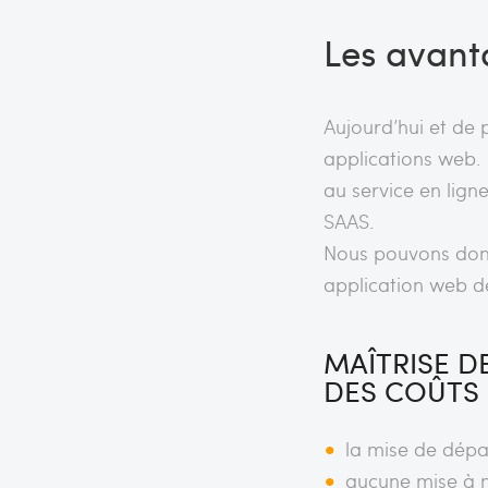
Les avant
Aujourd’hui et de p
applications web.
au service en lign
SAAS.
Nous pouvons donc
application web de
MAÎTRISE D
DES COÛTS
la mise de dépar
aucune mise à n