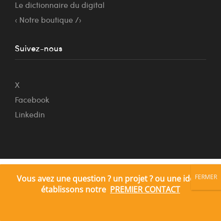
Le dictionnaire du digital
‹ Notre boutique /›
Suivez-nous
X
Facebook
Linkedin
Restez informé
Nous utilisons des cookies pour vous garantir la meilleure
Vous avez une question ? un projet ? ou une idée ?
expérience sur notre site web. Si vous continuez à utiliser ce
établissons notre
PREMIER CONTACT
site, nous supposerons que vous en êtes satisfait.
Oui
Non
Politique de confidentialité