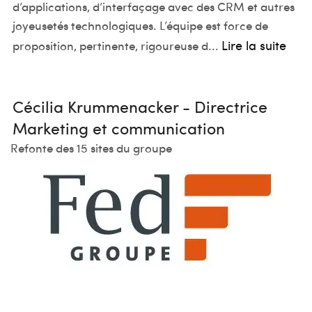
d’applications, d’interfaçage avec des CRM et autres
approche sur le plan capacitaire. J’ai donc contacté
pas fallu longtemps pour remarquer l’efficace
joyeusetés technologiques. L’équipe est force de
Ideematic pour leur transférer la responsabilité
méthodologie de l’agence Idéeematic. Leur
questionnement constant leur permet réellement de
Lire la suite
Lire la suite
proposition, pertinente, rigoureuse d...
technique de mon act...
comprendre les problématiques en jeu (même les plus
Lire la suite
obscures) et de proposer les me...
Cécilia Krummenacker - Directrice
Maxime Vitrey - Fondateur
SAS Papott
Marketing et communication
Vincent Marichez, Dirigeant
Qfluidics
Refonte des 15 sites du groupe