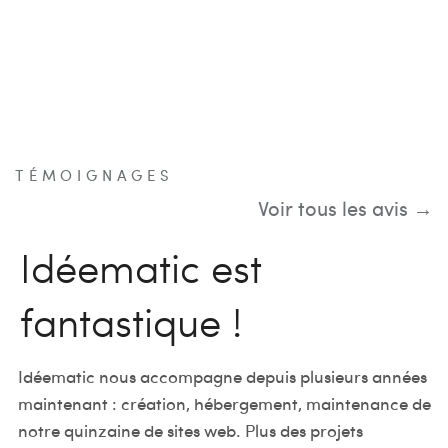
TÉMOIGNAGES
Voir tous les avis →
Idéematic est
On forme une bonne
Professionnalisme –
fantastique !
équipe !
accueil chaleureux –
efficacité
Idéematic nous accompagne depuis plusieurs années
Ayant commencé le développement react native d’une
maintenant : création, hébergement, maintenance de
application mobile avec un freelance, certes excellent,
notre quinzaine de sites web. Plus des projets
j’ai très vite été confronté aux limites d’une telle
Notre objectif était la création d’un logo et il ne nous a