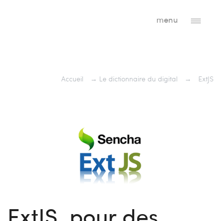
menu
Accueil
→
Le dictionnaire du digital
→
ExtJS
ExtJS, pour des