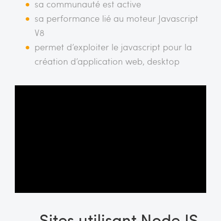
sa communauté est active
sa performance lié au moteur Javascript
V8
permet d’exploiter le javascript pour la
création d’application web, desktop
Sites utilisant Node JS