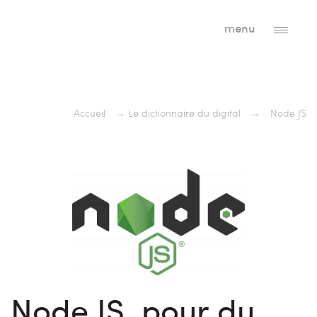
menu
Accueil
→
Le dictionnaire du digital
→
Node JS
Node JS, pour du