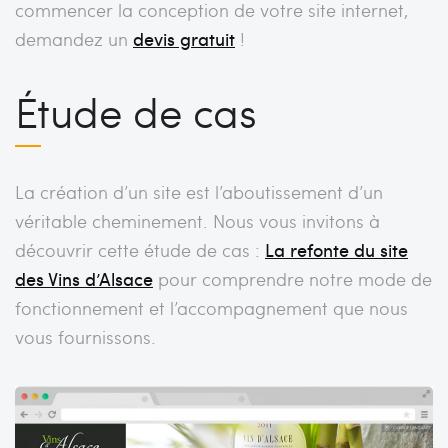
commencer la conception de votre site internet,
demandez un
devis gratuit
!
Étude de cas
La création d’un site est l’aboutissement d’un
véritable cheminement. Nous vous invitons à
découvrir cette étude de cas :
La refonte du site
des Vins d’Alsace
pour comprendre notre mode de
fonctionnement et l’accompagnement que nous
vous fournissons.