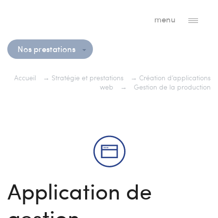
menu
Nos prestations
Accueil
→
Stratégie et prestations
→
Création d’applications
web
→
Gestion de la production
Application de
gestion