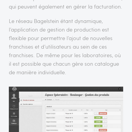
qui peuvent également en gérer la facturation.
Le réseau Bagelstein étant dynamique,
l’application de gestion de production est
flexible pour permettre l’ajout de nouvelles
franchises et d’utilisateurs au sein de ces
franchises. De même pour les laboratoires, où
il est possible que chacun gère son catalogue
de manière individuelle.