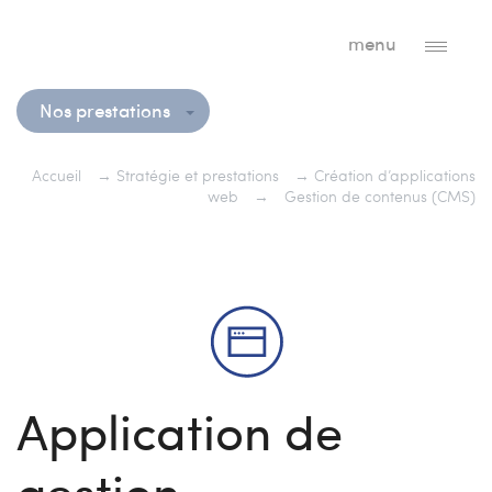
menu
Nos prestations
Accueil
→
Stratégie et prestations
→
Création d’applications
web
→
Gestion de contenus (CMS)
Application de
gestion