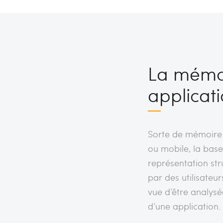
La mémoi
applicat
Sorte de mémoire d
ou mobile, la bas
représentation str
par des utilisateu
vue d’être analysé
d’une application.