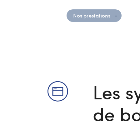
Nos prestations
Les s
de b