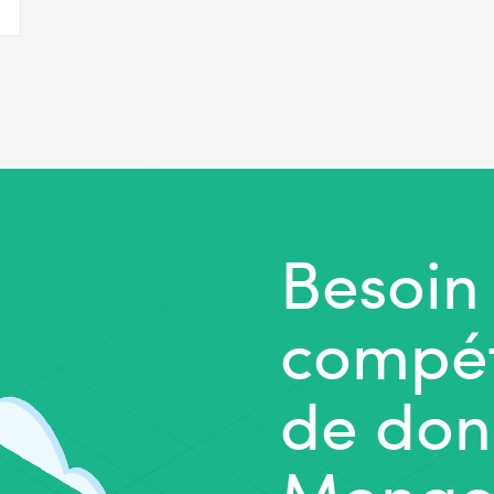
Besoin
compét
de don
Mongo