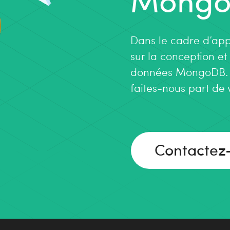
Dans le cadre d’app
sur la conception et
données MongoDB. P
question ? un projet ? ou une idée ? établissons notre
PRE
faites-nous part de 
Contactez