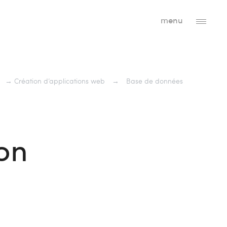
menu
→
Création d’applications web
→
Base de données
on