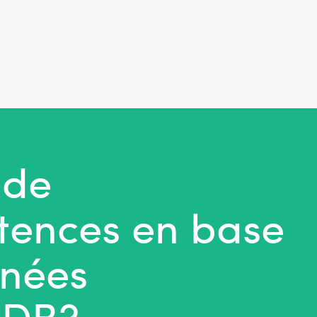
 de
ences en base
nées
DB?