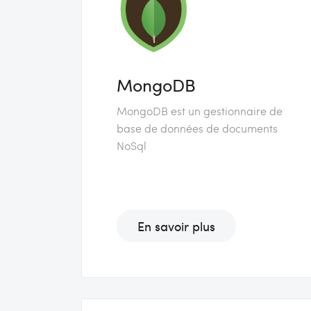
MongoDB
MongoDB est un gestionnaire de
base de données de documents
NoSql
En savoir plus