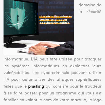
domaine de
la sécurité
informatique. L’IA peut être utilisée pour attaquer
les systèmes informatiques en exploitant leurs
vulnérabilités. Les cybercriminels peuvent utiliser
l’IA pour automatiser des attaques sophistiquées
telles que le
phishing
qui
consiste pour le fraudeur
à se faire passer pour un organisme qui vous est
familier
en volant le nom de votre marque, le logo