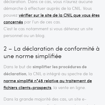
déclaration. Dans ce cas, vous n’aurez aucune
démarche à effectuer auprès de la CNIL. Vous
pouvez
vérifier sur le site de la CNIL que vous êtes
concernés
par l’un de ces cas.
C’est le cas notamment si vous détenez un site
personnel ou un blog.
2 – La déclaration de conformité à
une norme simplifiée
Dans le but de
simplifier les procédures de
déclaration
, la CNIL a intégré au spectre de la
norme simplifié n°48 relative au traitement de
fichiers clients-prospects
, la vente en ligne.
Dans la grande majorité des cas, un site e-