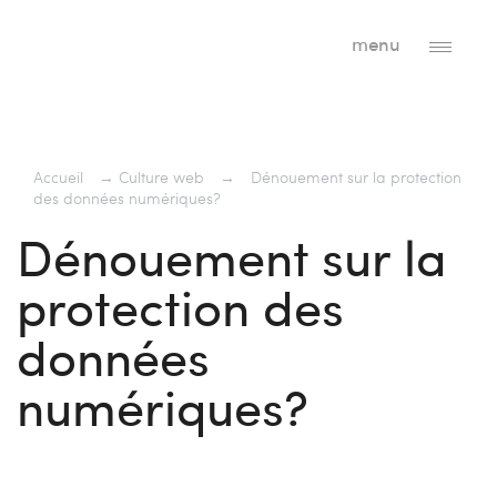
menu
Accueil
→
Culture web
→
Dénouement sur la protection
des données numériques?
Dénouement sur la
protection des
données
numériques?