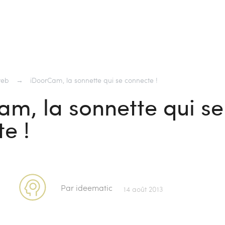
web
→
iDoorCam, la sonnette qui se connecte !
m, la sonnette qui se
e !
Par ideematic
14 août 2013