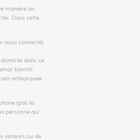
le manière les
ctés. Dans cette
ui aussi connecté)
n domicile dans ce
hemar bientôt
webcam embarquée
.
phone (pas la
la personne qui
os visiteurs ou de