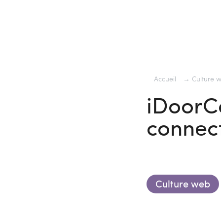
Accueil
→
Culture 
iDoorCa
connect
Culture web