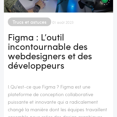
Trucs et astuces
01 août 2023
Figma : L’outil
incontournable des
webdesigners et des
développeurs
I.Qu'est-ce que Figma ? Figma est une
plateforme de conception collaborative
puissante et innovante qui a radicalement
changé la manière dont les équipes travaillent
ensemble pour créer des design graphiques