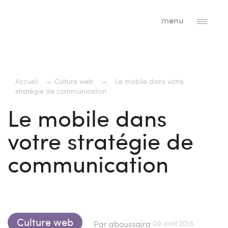
menu
Accueil
→
Culture web
→
Le mobile dans votre
stratégie de communication
Le mobile dans
votre stratégie de
communication
Culture web
09 avril 2015
Par aboussajra