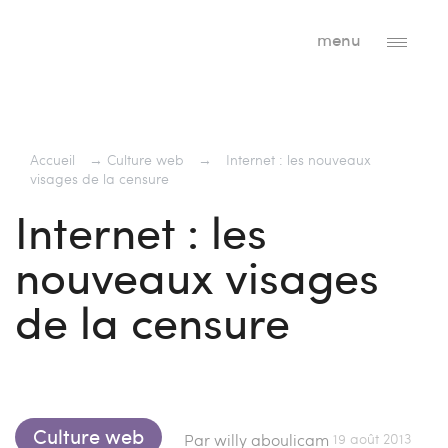
menu
Accueil
→
Culture web
→
Internet : les nouveaux
visages de la censure
Internet : les
nouveaux visages
de la censure
Culture web
19 août 2013
Par willy aboulicam