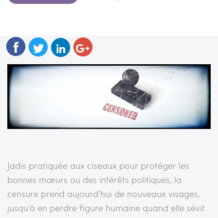
Jadis pratiquée aux ciseaux pour protéger les
bonnes mœurs ou des intérêts politiques, la
censure prend aujourd’hui de nouveaux visages,
jusqu’à en perdre figure humaine quand elle sévit