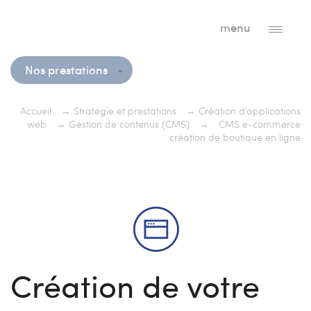
menu
Nos prestations
Accueil
→
Stratégie et prestations
→
Création d’applications
web
→
Gestion de contenus (CMS)
→
CMS e-commerce
création de boutique en ligne
Création de votre