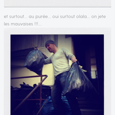
et surtout… au purée… oui surtout olala… on jete
les mauvaises !!!…