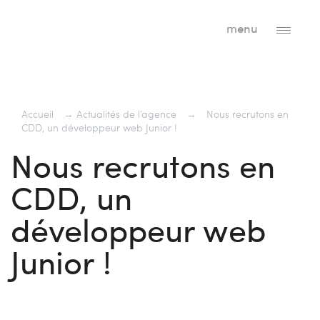
menu
Accueil
→
Actualités de l’agence
→
Nous recrutons en
CDD, un développeur web Junior !
Nous recrutons en
CDD, un
développeur web
Junior !