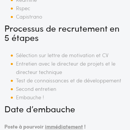
Rspec
Capistrano
Processus de recrutement en
5 étapes
Sélection sur lettre de motivation et CV
Entretien avec le directeur de projets et le
directeur technique
Test de connaissances et de développement
Second entretien
Embauche !
Date d’embauche
Poste à pourvoir
immédiatement
!