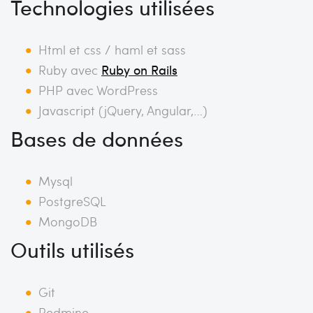
Technologies utilisées
Html et css / haml et sass
Ruby avec
Ruby on Rails
PHP avec WordPress
Javascript (jQuery, Angular,…)
Bases de données
Mysql
PostgreSQL
MongoDB
Outils utilisés
Git
Redmine